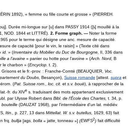
ÉRIN
1892
), «
femme
ou
fille
courte
et
grosse
» (
PIERREH
.
buj
].
Durée
mi
-
longue
sur
[
u
]
dans
PASSY
1914
([
]
mouillé
à
la
1
,
NOD
.
1844
et
LITTRÉ
).
2
.
Forme
graph
. —
Noter
la
forme
1965
pour
le
terme
qui
désigne
une
anc
.
mesure
de
capacité
.
esure
de
capacité
[
pour
le
vin
,
le
raisin
] » (
Texte
cité
dans
«
id
.
» (
Inventaire
du
Mobilier
du
Duc
de
Bourgogne
,
II
,
336
dans
ille
a
l
'
avaine
«
panier
ou
hotte
pour
l
'
avoine
» (
Arch
.
Nord
,
B
r
le
charbon
» (
Encyclop
.
t
.
2
).
s
Grisons
et
le
fr
.-
prov
.
:
Franche
-
Comté
(
BEAUQUIER
,
Voc
.
partement
du
Doubs
,
Besançon
),
Suisse
romande
[
attest
.
supra
et
rérom
. (
Pat
.
Suisse
rom
.,
loc
.
cit
.
et
s
.
v
.
bouè
),
à
rapprocher
de
la
e
.
lat
.-
fr
.
du
XIV
s
.
traduisant
des
mots
appartenant
exclusivement
ubl
.
par
Ulysse
Robert
dans
Bibl
.
de
l
'
École
des
Chartes
,
t
.
34
,
p
.
,
bouteille
(
DAUZAT
1968
),
par
l
'
intermédiaire
d
'
un
lat
.
médiév
.
IS
,
Itin
.,
p
.
227
,
13
dans
Mittellat
.
W
.
s
.
v
.
butellus
,
1629
,
63
)
fait
2
on
frq
.
bullja
[
ags
.
bolla
«
jatte
,
tonneau
»]
(
EWFS
)
fait
difficulté