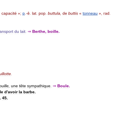
e
capacité
»;
p
.-
ê
.
lat
.
pop
.
buttula
,
de
buttis
«
tonneau
»,
rad
.
ransport
du
lait
.
⇒
Berthe
,
boille
.
illotte
.
ouille
,
une
tête
sympathique
.
⇒
Boule
.
le
d
'
avoir
la
barbe
.
.
45
.