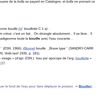
ouane
de
la
bolla
se
payant
en
Catalogne
,
et
bolla
ne
prenant
ce
onne
bouille
(
cf
.
bouillotte
C
1
a
)
:
On
crève
,
c
'
est
un
fait
...
On
étrangle
absolument
...
Il
se
lève
...
Il
badigeonne
toute
la
bouille
avec
l
'
eau
courante
...
`` (
ESN
.
1966
).
(
Bonne
)
bouille
.
,,
Brave
type
`` (
SANDRY
-
CARR
.
IN
,
Voilà
taxi
!
1935
,
p
.
181
).
«
visage
» (
d
'
apr
.
ESN
.).
Issu
par
apocope
de
l
'
arg
.
bouillotte
«
:
17
.
uer
le
fond
de
l
'
eau
pour
faire
déplacer
le
poisson
.
⇒
Bouiller
;