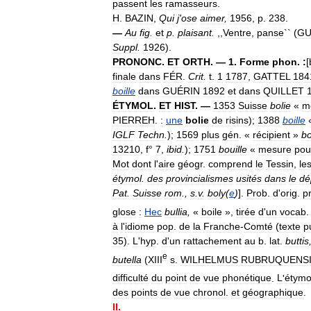
passent
les
ramasseurs
.
H
.
BAZIN
,
Qui
j
'
ose
aimer
,
1956
,
p
.
238
.
—
Au
fig
.
et
p
.
plaisant
.
,,
Ventre
,
panse
`` (
GU
Suppl
.
1926
).
PRONONC
.
ET
ORTH
. —
1
.
Forme
phon
.
:
[
finale
dans
FÉR
.
Crit
.
t
.
1
1787
,
GATTEL
184
boille
dans
GUÉRIN
1892
et
dans
QUILLET
ÉTYMOL
.
ET
HIST
. —
1353
Suisse
bolie
«
m
PIERREH
.
:
une
bolie
de
risins
);
1388
boille
IGLF
Techn
.
);
1569
plus
gén
. «
récipient
»
bo
13210
,
f
°
7
,
ibid
.
);
1751
bouille
«
mesure
pou
Mot
dont
l
'
aire
géogr
.
comprend
le
Tessin
,
le
étymol
.
des
provincialismes
usités
dans
le
dé
Pat
.
Suisse
rom
.,
s
.
v
.
boly
(
e
)
].
Prob
.
d
'
orig
.
p
glose
:
Hec
bullia
,
«
boile
»,
tirée
d
'
un
vocab
à
l
'
idiome
pop
.
de
la
Franche
-
Comté
(
texte
p
35
).
L
'
hyp
.
d
'
un
rattachement
au
b
.
lat
.
buttis
e
butella
(
XIII
s
.
WILHELMUS
RUBRUQUENS
difficulté
du
point
de
vue
phonétique
.
L
'
étym
des
points
de
vue
chronol
.
et
géographique
.
II
.