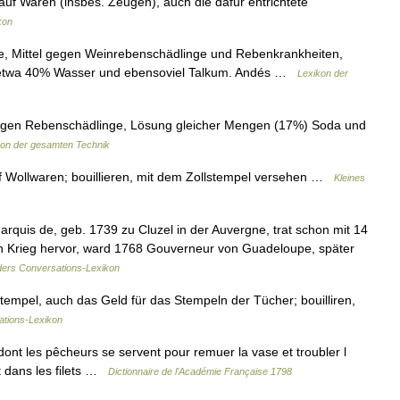
l auf Waren (insbes. Zeugen), auch die dafür entrichtete
kon
ue, Mittel gegen Weinrebenschädlinge und Rebenkrankheiten,
t etwa 40% Wasser und ebensoviel Talkum. Andés …
Lexikon der
gegen Rebenschädlinge, Lösung gleicher Mengen (17%) Soda und
kon der gesamten Technik
 auf Wollwaren; bouillieren, mit dem Zollstempel versehen …
Kleines
rquis de, geb. 1739 zu Cluzel in der Auvergne, trat schon mit 14
igen Krieg hervor, ward 1768 Gouverneur von Guadeloupe, später
ers Conversations-Lexikon
stempel, auch das Geld für das Stempeln der Tücher; bouilliren,
ations-Lexikon
t les pêcheurs se servent pour remuer la vase et troubler l
nt dans les filets …
Dictionnaire de l'Académie Française 1798