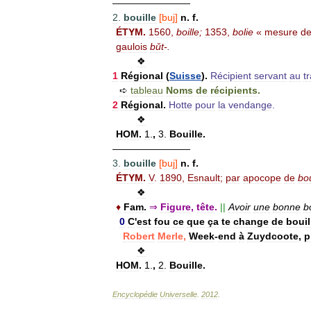
————————
2
.
bouille
[
buj
]
n
.
f
.
ÉTYM
.
1560
,
boille
;
1353
,
bolie
«
mesure
d
gaulois
bǔt
-.
❖
1
Régional
(
Suisse
).
Récipient
servant
au
t
➪
tableau
Noms
de
récipients
.
2
Régional
.
Hotte
pour
la
vendange
.
❖
HOM
.
1
.
,
3
.
Bouille
.
————————
3
.
bouille
[
buj
]
n
.
f
.
ÉTYM
.
V
.
1890
,
Esnault
;
par
apocope
de
bou
❖
♦
Fam
.
⇒
Figure
,
tête
.
||
Avoir
une
bonne
b
0
C
'
est
fou
ce
que
ça
te
change
de
bouil
Robert
Merle
,
Week
-
end
à
Zuydcoote
,
p
❖
HOM
.
1
.
,
2
.
Bouille
.
Encyclopédie
Universelle
.
2012
.