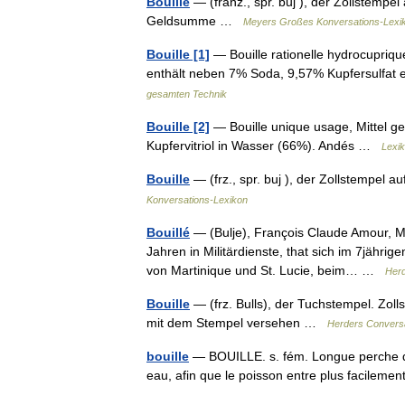
Bouille
— (franz., spr. būj ), der Zollstempe
Geldsumme …
Meyers Großes Konversations-Lexi
Bouille [1]
— Bouille rationelle hydrocupriq
enthält neben 7% Soda, 9,57% Kupfersulfa
gesamten Technik
Bouille [2]
— Bouille unique usage, Mittel 
Kupfervitriol in Wasser (66%). Andés …
Lexi
Bouille
— (frz., spr. buj ), der Zollstempel
Konversations-Lexikon
Bouillé
— (Bulje), François Claude Amour, Ma
Jahren in Militärdienste, that sich im 7jähr
von Martinique und St. Lucie, beim… …
Herd
Bouille
— (frz. Bulls), der Tuchstempel. Zoll
mit dem Stempel versehen …
Herders Convers
bouille
— BOUILLE. s. fém. Longue perche don
eau, afin que le poisson entre plus facileme