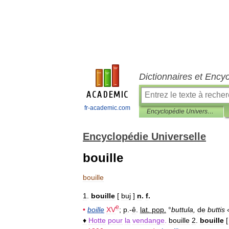
Dictionnaires et Ency
fr-academic.com
Encyclopédie Universelle
Encyclopédie Universelle
bouille
bouille
1
.
bouille
[
buj
]
n
.
f
.
e
•
boille
XV
;
p
.-
ê
.
lat
.
pop
.
°
buttula
,
de
buttis
♦
Hotte
pour
la
vendange
.
bouille
2
.
bouille