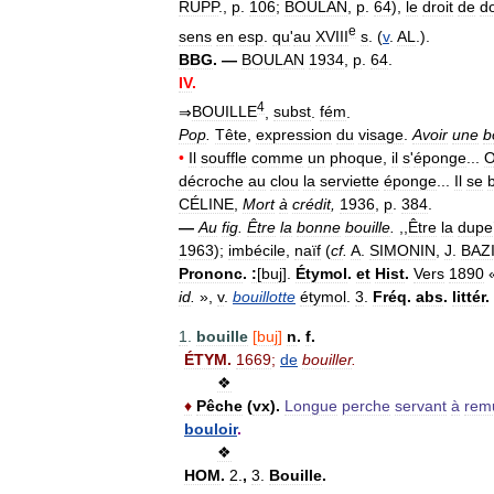
RUPP
.,
p
.
106
;
BOULAN
,
p
.
64
),
le
droit
de
d
e
sens
en
esp
.
qu
'
au
XVIII
s
. (
v
.
AL
.).
BBG
. —
BOULAN
1934
,
p
.
64
.
IV
.
4
⇒
BOUILLE
,
subst
.
fém
.
Pop
.
Tête
,
expression
du
visage
.
Avoir
une
b
•
Il
souffle
comme
un
phoque
,
il
s
'
éponge
...
décroche
au
clou
la
serviette
éponge
...
Il
se
CÉLINE
,
Mort
à
crédit
,
1936
,
p
.
384
.
—
Au
fig
.
Être
la
bonne
bouille
.
,,
Être
la
dupe
1963
);
imbécile
,
naïf
(
cf
.
A
.
SIMONIN
,
J
.
BAZ
Prononc
.
:
[
buj
].
Étymol
.
et
Hist
.
Vers
1890
id
.
»,
v
.
bouillotte
étymol
.
3
.
Fréq
.
abs
.
littér
.
1
.
bouille
[
buj
]
n
.
f
.
ÉTYM
.
1669
;
de
bouiller
.
❖
♦
Pêche
(
vx
).
Longue
perche
servant
à
rem
bouloir
.
❖
HOM
.
2
.
,
3
.
Bouille
.