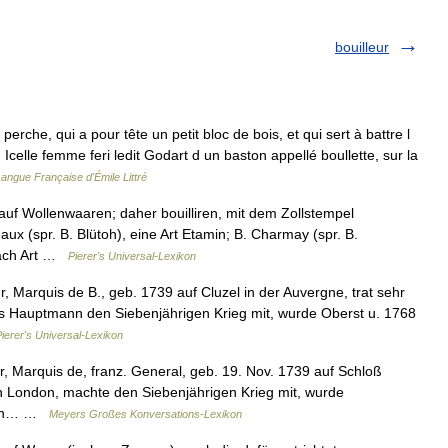
bouilleur
 perche, qui a pour tête un petit bloc de bois, et qui sert à battre l
lle femme feri ledit Godart d un baston appellé boullette, sur la
Langue Française d'Émile Littré
el auf Wollenwaaren; daher bouilliren, mit dem Zollstempel
ux (spr. B. Blütoh), eine Art Etamin; B. Charmay (spr. B.
nach Art …
Pierer's Universal-Lexikon
, Marquis de B., geb. 1739 auf Cluzel in der Auvergne, trat sehr
als Hauptmann den Siebenjährigen Krieg mit, wurde Oberst u. 1768
ierer's Universal-Lexikon
, Marquis de, franz. General, geb. 19. Nov. 1739 auf Schloß
in London, machte den Siebenjährigen Krieg mit, wurde
te in… …
Meyers Großes Konversations-Lexikon