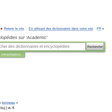
Retenir le site
En utilisant des dictionnaires dans votre site
FR
clopédies sur 'Academic'
Recherche!
interprétations
«
tonneau
»
[
buj
]
n
.
f
.