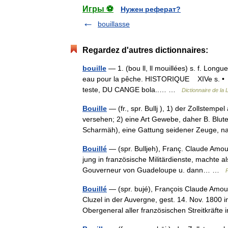
Игры ⚽
Нужен реферат?
bouillasse
Regardez d'autres dictionnaires:
bouille
— 1. (bou ll, ll mouillées) s. f. Longue
eau pour la pêche. HISTORIQUE XIVe s. • Ice
teste, DU CANGE bola..… …
Dictionnaire de la 
Bouille
— (fr., spr. Bullj ), 1) der Zollstemp
versehen; 2) eine Art Gewebe, daher B. Blutea
Scharmäh), eine Gattung seidener Zeuge, 
Bouillé
— (spr. Bulljeh), Franç. Claude Amour
jung in französische Militärdienste, machte 
Gouverneur von Guadeloupe u. dann… …
P
Bouillé
— (spr. bujé), François Claude Amour
Cluzel in der Auvergne, gest. 14. Nov. 1800 
Obergeneral aller französischen Streitkräf