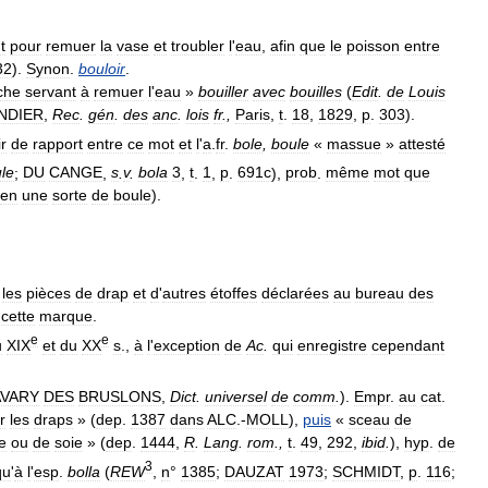
t
pour
remuer
la
vase
et
troubler
l
'
eau
,
afin
que
le
poisson
entre
32
).
Synon
.
bouloir
.
che
servant
à
remuer
l
'
eau
»
bouiller
avec
bouilles
(
Edit
.
de
Louis
NDIER
,
Rec
.
gén
.
des
anc
.
lois
fr
.,
Paris
,
t
.
18
,
1829
,
p
.
303
).
r
de
rapport
entre
ce
mot
et
l
'
a
.
fr
.
bole
,
boule
«
massue
»
attesté
le
;
DU
CANGE
,
s
.
v
.
bola
3
,
t
.
1
,
p
.
691c
),
prob
.
même
mot
que
en
une
sorte
de
boule
).
les
pièces
de
drap
et
d
'
autres
étoffes
déclarées
au
bureau
des
cette
marque
.
e
e
u
XIX
et
du
XX
s
.,
à
l
'
exception
de
Ac
.
qui
enregistre
cependant
AVARY
DES
BRUSLONS
,
Dict
.
universel
de
comm
.
).
Empr
.
au
cat
.
r
les
draps
» (
dep
.
1387
dans
ALC
.-
MOLL
),
puis
«
sceau
de
e
ou
de
soie
» (
dep
.
1444
,
R
.
Lang
.
rom
.,
t
.
49
,
292
,
ibid
.
),
hyp
.
de
3
qu
'
à
l
'
esp
.
bolla
(
REW
,
n
°
1385
;
DAUZAT
1973
;
SCHMIDT
,
p
.
116
;