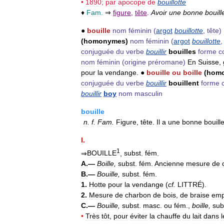
•
1890
;
par
apocope
de
bouillotte
♦
Fam
.
⇒
figure
,
tête
.
Avoir
une
bonne
bouill
●
bouille
nom
féminin
(
argot
bouillotte
,
tête
)
(
homonymes
)
nom
féminin
(
argot
bouillotte
conjuguée
du
verbe
bouillir
bouilles
forme
c
nom
féminin
(
origine
préromane
)
En
Suisse
,
pour
la
vendange
.
●
bouille
ou
boille
(
hom
conjuguée
du
verbe
bouillir
bouillent
forme
bouillir
boy
nom
masculin
bouille
n
.
f
.
Fam
.
Figure
,
tête
.
Il
a
une
bonne
bouill
I
.
1
⇒
BOUILLE
,
subst
.
fém
.
A
.—
Boille
,
subst
.
fém
.
Ancienne
mesure
de
B
.—
Bouille
,
subst
.
fém
.
1
.
Hotte
pour
la
vendange
(
cf
.
LITTRÉ
).
2
.
Mesure
de
charbon
de
bois
,
de
braise
emp
C
.—
Bouille
,
subst
.
masc
.
ou
fém
.,
boille
,
sub
•
Très
tôt
,
pour
éviter
la
chauffe
du
lait
dans
l