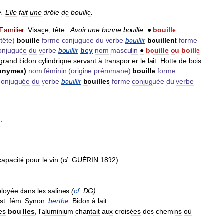
e
.
Elle
fait
une
drôle
de
bouille
.
Familier
.
Visage
,
tête
:
Avoir
une
bonne
bouille
.
●
bouille
,
tête
)
bouille
forme
conjuguée
du
verbe
bouillir
bouillent
forme
onjuguée
du
verbe
bouillir
boy
nom
masculin
●
bouille
ou
boille
grand
bidon
cylindrique
servant
à
transporter
le
lait
.
Hotte
de
bois
onymes
)
nom
féminin
(
origine
préromane
)
bouille
forme
conjuguée
du
verbe
bouillir
bouilles
forme
conjuguée
du
verbe
e
.
capacité
pour
le
vin
(
cf
.
GUÉRIN
1892
).
loyée
dans
les
salines
(
cf
.
DG
).
st
.
fém
.
Synon
.
berthe
.
Bidon
à
lait
:
es
bouilles
,
l
'
aluminium
chantait
aux
croisées
des
chemins
où