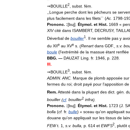
2
⇒
BOUILLE
,
subst
.
fém
.
,,
Longue
perche
dont
les
pêcheurs
se
serven
plus
facilement
dans
les
filets
`` (
Ac
.
1798
-
19
Prononc
.
:
[
buj
].
Étymol
.
et
Hist
.
1669
«
per
XIV
cité
dans
ISAMBERT
,
DECRUSY
,
TAILLA
1
Déverbal
de
bouiller
.
Il
ne
semble
pas
y
avoi
e
e
du
XII
au
XV
s
. (
Renart
dans
GDF
.,
s
.
v
.
bou
boule
(
l
'
extrémité
de
la
massue
étant
renflée
BBG
. —
DAUZAT
Ling
.
fr
.
1946
,
p
.
228
.
III
.
3
⇒
BOUILLE
,
subst
.
fém
.
ADMIN
.
ANC
.
Marque
de
plomb
apposée
sur
fermes
du
roi
;
droit
payé
pour
l
'
apposition
de
Rem
.
Attesté
dans
la
plupart
des
dict
.
gén
.
d
2
bouiller
(
cf
.
bouiller
infra
).
Prononc
.
:
[
buj
].
Étymol
.
et
Hist
.
1723
(
J
.
S
bolla
(
cf
.
fr
.
bulle
) «
sceau
qu
'
on
appliquait
su
douane
qu
'
on
appliquait
sur
les
tissus
de
lain
2
FEW
t
.
1
,
s
.
v
.
bulla
,
p
.
614
et
EWFS
,
plutôt